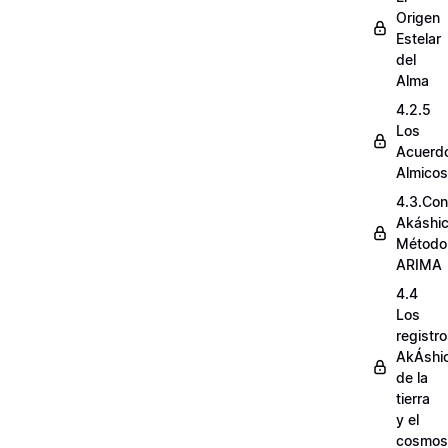
Origen
Estelar
del
Alma
4.2.5
Los
Acuerd
Almicos
4.3.Con
Akáshi
Método
ARIMA
4.4
Los
registr
AkÁshi
de la
tierra
y el
cosmos