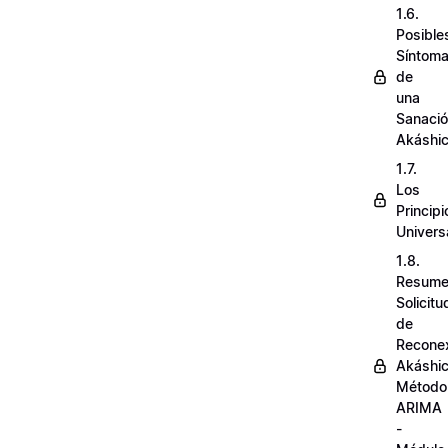
1.6.
Posible
Síntom
de
una
Sanaci
Akáshi
1.7.
Los
Principi
Univers
1.8.
Resum
Solicit
de
Recone
Akáshi
Método
ARIMA
-