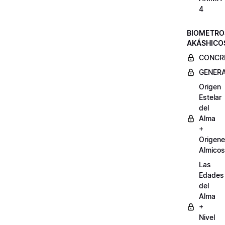
4
BIOMETRO
AKÁSHICO
CONCRE
GENERA
Origen
Estelar
del
Alma
+
Origen
Almicos
Las
Edades
del
Alma
+
Nivel