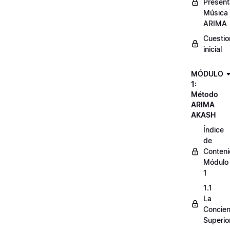
Present
Música
ARIMA
Cuestio
inicial
MÓDULO
1:
Método
ARIMA
AKASH
Índice
de
Conten
Módulo
1
1.1
La
Concien
Superio