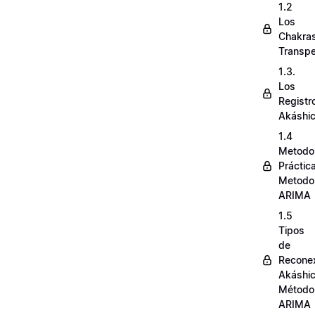
1.2
Los
Chakra
Transpe
1.3.
Los
Registr
Akáshi
1.4
Metodo
Práctic
Metodo
ARIMA
1.5
Tipos
de
Recone
Akáshi
Método
ARIMA