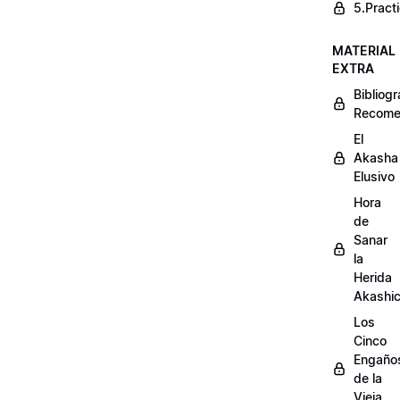
5.Pract
MATERIAL
EXTRA
Bibliogr
Recome
El
Akasha
Elusivo
Hora
de
Sanar
la
Herida
Akashi
Los
Cinco
Engaño
de la
Vieja