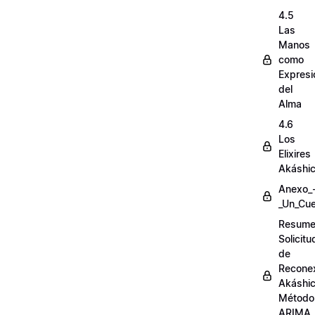
4.5
Las
Manos
como
Expresi
del
Alma
4.6
Los
Elixires
Akáshi
Anexo_
_Un_Cue
Resum
Solicit
de
Recone
Akáshi
Método
ARIMA