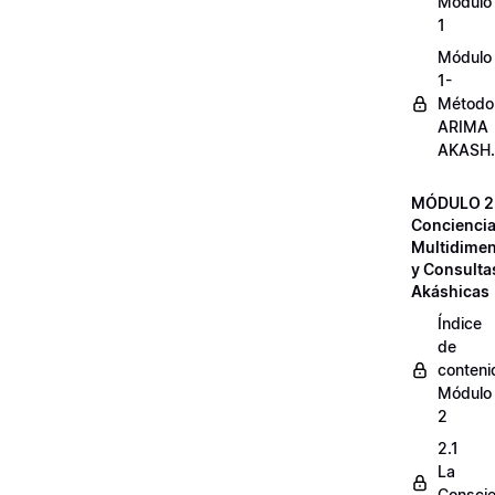
Módulo
1
Módulo
1-
Método
ARIMA
AKASH.
MÓDULO 2
Concienci
Multidimen
y Consulta
Akáshicas
Índice
de
conteni
Módulo
2
2.1
La
Conscie