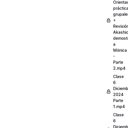
Orienta
práctic
grupale
+
Revisió
Akashi
demostr
a
Mónica
-
Parte
2.mp4
Clase
6
Diciemb
2024
Parte
1.mp4
Clase
6
Diciemb