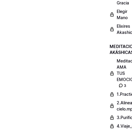
Gracia
Elegir
Mano
Elixires
Akashi
MEDITACI
AKÁSHICA
Meditac
AMA
TUS
EMOCI
3
1.Pract
2.Alinea
cielo.m
3.Purif
4.Viaje