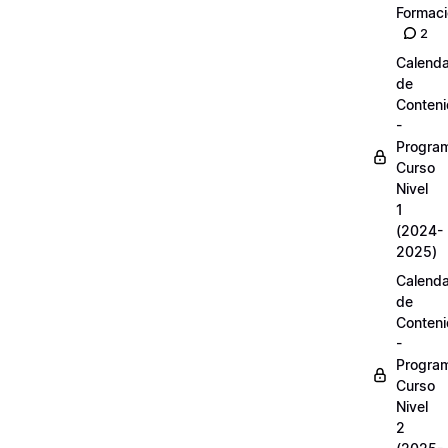
Formac
2
Calenda
de
Conten
-
Progra
Curso
Nivel
1
(2024-
2025)
Calenda
de
Conten
-
Progra
Curso
Nivel
2