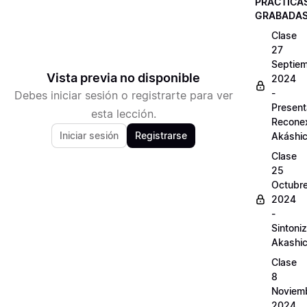
PRÁCTICA
GRABADA
Clase
27
Septie
Vista previa no disponible
2024
-
Debes iniciar sesión o registrarte para ver
Present
esta lección.
Recone
Iniciar sesión
Registrarse
Akáshi
Clase
25
Octubr
2024
-
Sintoni
Akashi
Clase
8
Noviem
2024