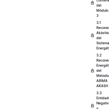
Conten
del
Módulo
3
3.1
Recone
Akáshi
del
Sistem
Energét
3.2
Recone
Energét
del
Metodo
ARIMA
AKASH
3.3
Entidad
Negati
y