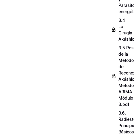
Parasit
energét
3.4
La
Cirugía
Akáshi
3.5.Re
de la
Metodo
de
Recone
Akáshi
Metodo
ARIMA
Módulo
3.pdf
3.6.
Radiest
Principi
Básicos