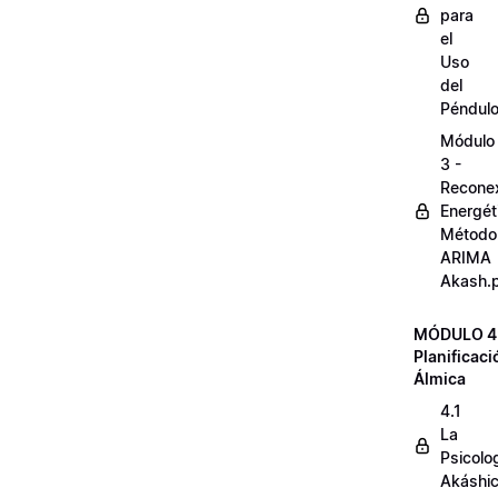
para
el
Uso
del
Péndul
Módulo
3 -
Reconex
Energét
Método
ARIMA
Akash.
MÓDULO 4
Planificaci
Álmica
4.1
La
Psicolo
Akáshi