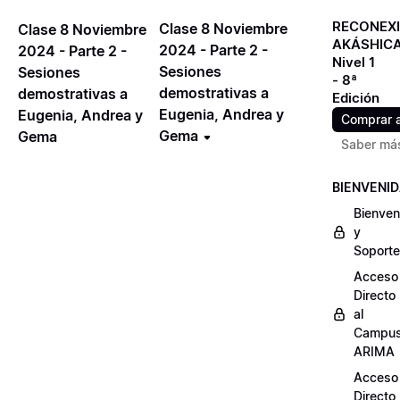
RECONEX
Clase 8 Noviembre
Clase 8 Noviembre
AKÁSHIC
2024 - Parte 2 -
2024 - Parte 2 -
Nivel 1
Sesiones
Sesiones
- 8ª
demostrativas a
demostrativas a
Edición
Eugenia, Andrea y
Eugenia, Andrea y
Comprar 
Gema
Gema
Saber má
BIENVENI
Bienven
y
Soporte
Acceso
Directo
al
Campu
ARIMA
Acceso
Directo