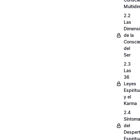
Multidi
2.2
Las
Dimens
de la
Conscie
del
Ser
2.3
Las
36
Leyes
Espiritu
y el
Karma
2.4
Síntom
del
Despert
Espiritu