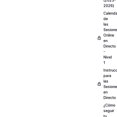
(2025-
2026)
Calenda
de
las
Sesion
Online
en
Directo
-
Nivel
1
Instruc
para
las
Sesion
en
Directo
¿Cómo
seguir
tu