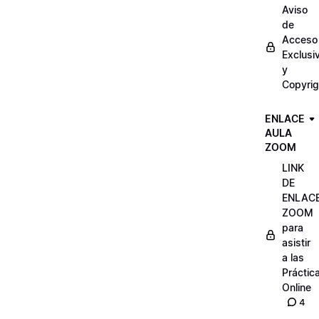
Aviso
de
Acceso
Exclusi
y
Copyrig
ENLACE
AULA
ZOOM
LINK
DE
ENLAC
ZOOM
para
asistir
a las
Práctic
Online
4