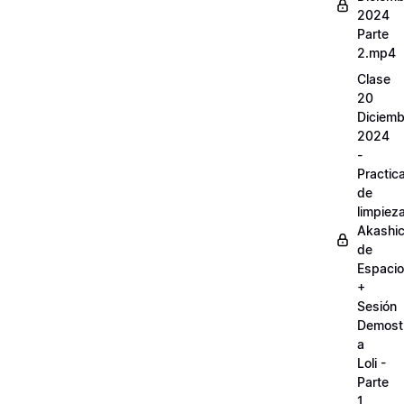
2024
Parte
2.mp4
Clase
20
Diciemb
2024
-
Practic
de
limpiez
Akashi
de
Espaci
+
Sesión
Demostr
a
Loli -
Parte
1