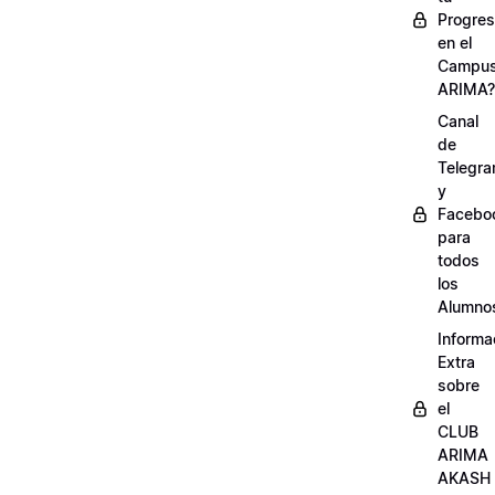
Progre
en el
Campu
ARIMA?
Canal
de
Telegr
y
Facebo
para
todos
los
Alumno
Informa
Extra
sobre
el
CLUB
ARIMA
AKASH