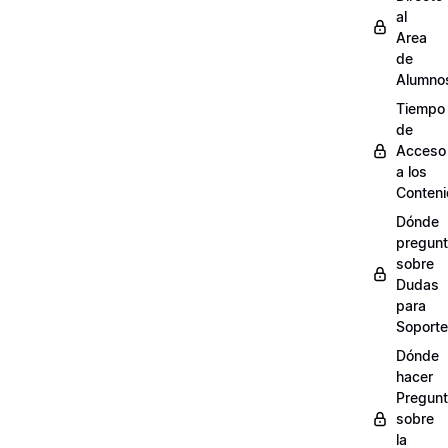
al
Area
de
Alumno
Tiempo
de
Acceso
a los
Conten
Dónde
pregunt
sobre
Dudas
para
Soporte
Dónde
hacer
Pregun
sobre
la