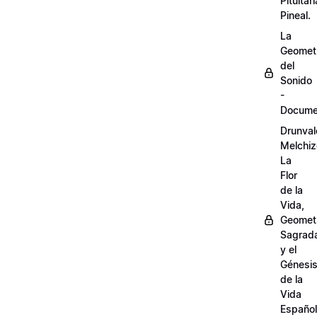
Pituitari
Pineal.
La
Geomet
del
Sonido
-
Docume
Drunval
Melchiz
La
Flor
de la
Vida,
Geomet
Sagrad
y el
Génesi
de la
Vida
Español