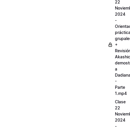
22
Noviem
2024
-
Orienta
práctic
grupale
+
Revisió
Akashi
demostr
a
Dadian
-
Parte
1.mp4
Clase
22
Noviem
2024
-