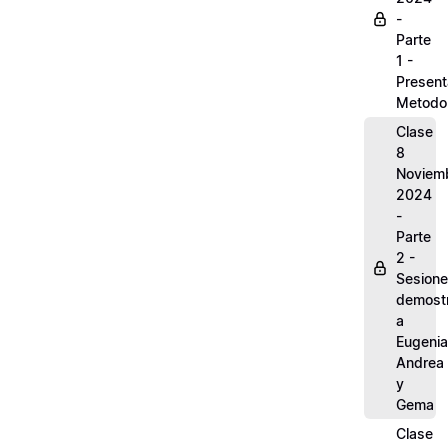
-
Parte
1 -
Present
Metodo
Clase
8
Noviem
2024
-
Parte
2 -
Sesion
demostr
a
Eugenia
Andrea
y
Gema
Clase