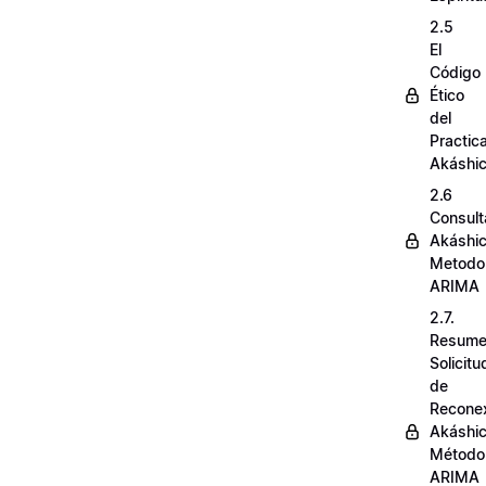
2.5
El
Código
Ético
del
Practic
Akáshi
2.6
Consult
Akáshi
Metodo
ARIMA
2.7.
Resum
Solicit
de
Recone
Akáshi
Método
ARIMA