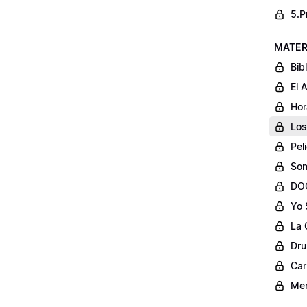
5.P
MATER
Bib
El 
Hor
Los
Pel
Som
DOC
Yo 
La 
Dru
Car
Men