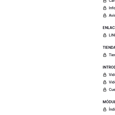
Can
Inf
Avi
ENLAC
LIN
TIEND
Tie
INTRO
Vid
Vid
Cue
MÓDUL
Índ