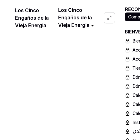
RECON
Los Cinco
Los Cinco
Compr
Engaños de la
Engaños de la
Vieja Energia
Vieja Energia
BIENV
Bie
Acc
Acc
Tie
Dón
Dón
Cal
Cal
Cal
Ins
¿Có