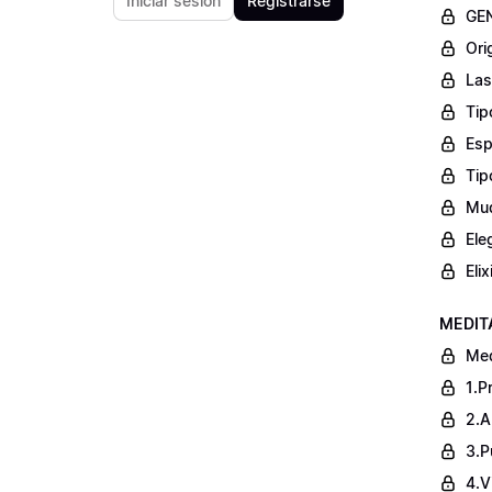
Iniciar sesión
Registrarse
GEN
Ori
Las
Tip
Esp
Tip
Mud
Ele
Eli
MEDIT
Me
1.P
2.A
3.P
4.V