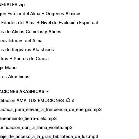
ERALES.zip
gen Estelar del Alma + Origenes Almicos
 Edades del Alma + Nivel de Evolución Espiritual
os de Almas Gemelas y Afines
ecialidades del Alma
os de Registros Akashicos
ras + Puntos de Gracia
gir Mano
xires Akashicos
ACIONES AKÁSHICAS
ditación AMA TUS EMOCIONES
3
ractica_para_elevar_la_frecuencia_de_energia.mp3
lineamiento_tierra-cielo.mp3
urificacion_con_la_llama_violeta.mp3
iaje_de_acceso_a_la_gran_biblioteca_de_luz.mp3