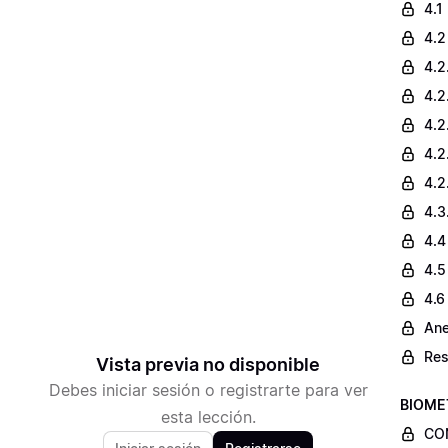
4.1
4.2
4.2
4.2
4.2
4.2
4.2
4.3
4.4
4.5
4.6
Ane
Res
Vista previa no disponible
Debes iniciar sesión o registrarte para ver
BIOME
esta lección.
CO