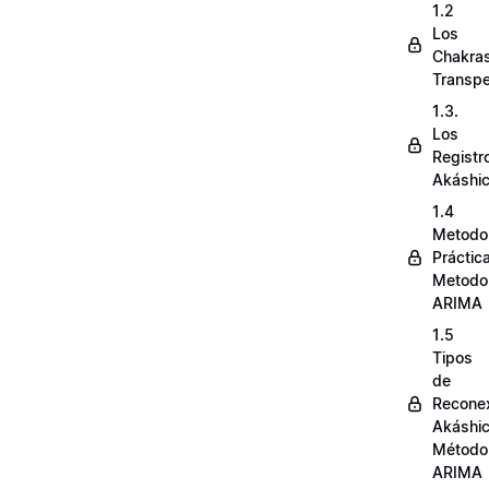
1.2
Los
Chakra
Transpe
1.3.
Los
Registr
Akáshi
1.4
Metodo
Práctic
Metodo
ARIMA
1.5
Tipos
de
Recone
Akáshi
Método
ARIMA