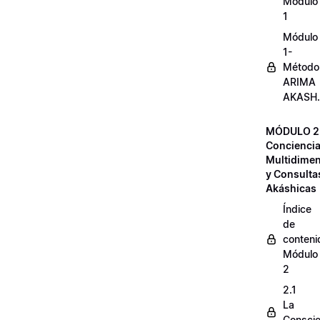
Módulo
1
Módulo
1-
Método
ARIMA
AKASH.
MÓDULO 2
Concienci
Multidimen
y Consulta
Akáshicas
Índice
de
conteni
Módulo
2
2.1
La
Conscie