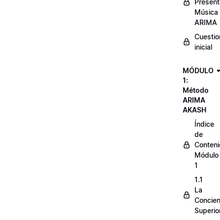
Present
Música
ARIMA
Cuestio
inicial
MÓDULO
1:
Método
ARIMA
AKASH
Índice
de
Conten
Módulo
1
1.1
La
Concien
Superio