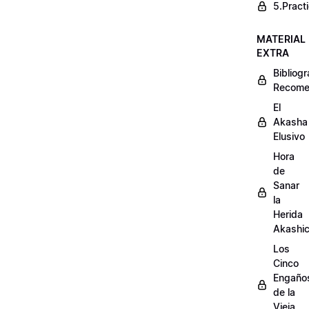
5.Pract
MATERIAL
EXTRA
Bibliogr
Recome
El
Akasha
Elusivo
Hora
de
Sanar
la
Herida
Akashi
Los
Cinco
Engaño
de la
Vieja