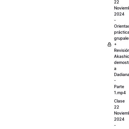
22
Noviem
2024
-
Orienta
práctic
grupale
+
Revisió
Akashi
demostr
a
Dadian
-
Parte
1.mp4
Clase
22
Noviem
2024
-