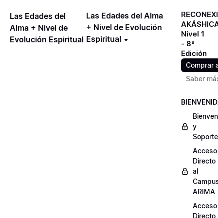
RECONEX
Las Edades del Alma
Las Edades del
AKÁSHIC
+ Nivel de Evolución
Alma + Nivel de
Nivel 1
Espiritual
Evolución Espiritual
- 8ª
Edición
Comprar 
Saber má
BIENVENI
Bienven
y
Soporte
Acceso
Directo
al
Campu
ARIMA
Acceso
Directo