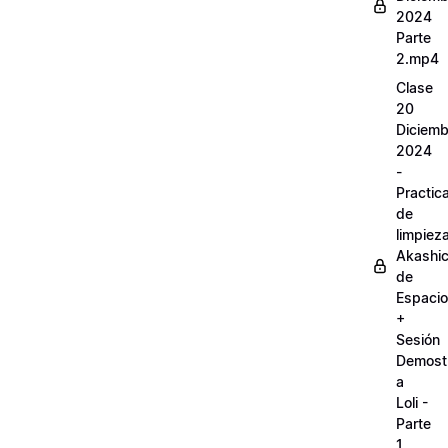
2024
Parte
2.mp4
Clase
20
Diciemb
2024
-
Practic
de
limpiez
Akashi
de
Espaci
+
Sesión
Demostr
a
Loli -
Parte
1