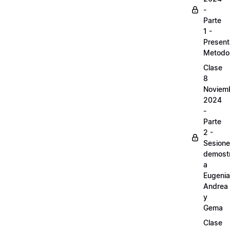
-
Parte
1 -
Present
Metodo
Clase
8
Noviem
2024
-
Parte
2 -
Sesion
demostr
a
Eugenia
Andrea
y
Gema
Clase