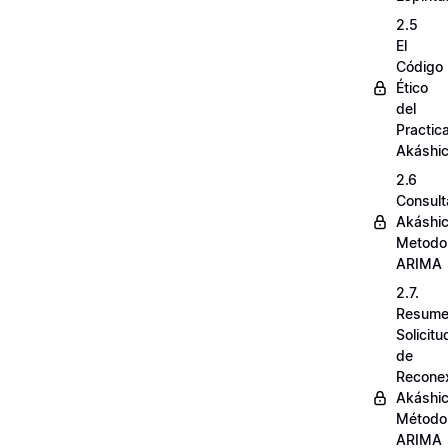
2.5
El
Código
Ético
del
Practic
Akáshi
2.6
Consult
Akáshi
Metodo
ARIMA
2.7.
Resum
Solicit
de
Recone
Akáshi
Método
ARIMA