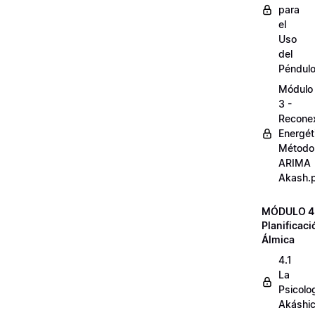
para
el
Uso
del
Péndul
Módulo
3 -
Reconex
Energét
Método
ARIMA
Akash.
MÓDULO 4
Planificaci
Álmica
4.1
La
Psicolo
Akáshi