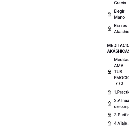
Gracia
Elegir
Mano
Elixires
Akashi
MEDITACI
AKÁSHICA
Meditac
AMA
TUS
EMOCI
3
1.Pract
2.Alinea
cielo.m
3.Purif
4.Viaje