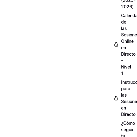
(2025-
2026)
Calenda
de
las
Sesion
Online
en
Directo
-
Nivel
1
Instruc
para
las
Sesion
en
Directo
¿Cómo
seguir
tu