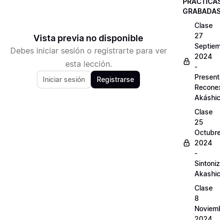
PRÁCTICA
GRABADA
Clase
27
Vista previa no disponible
Septie
Debes iniciar sesión o registrarte para ver
2024
esta lección.
-
Present
Iniciar sesión
Registrarse
Recone
Akáshi
Clase
25
Octubr
2024
-
Sintoni
Akashi
Clase
8
Noviem
2024