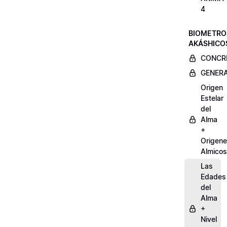
4
BIOMETRO
AKÁSHICO
CONCRE
GENERA
Origen
Estelar
del
Alma
+
Origen
Almicos
Las
Edades
del
Alma
+
Nivel