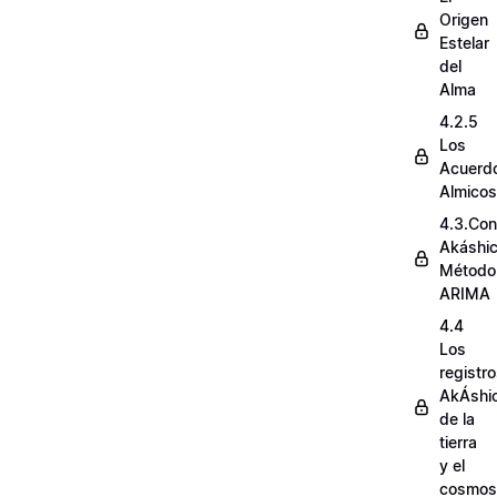
Origen
Estelar
del
Alma
4.2.5
Los
Acuerd
Almicos
4.3.Con
Akáshi
Método
ARIMA
4.4
Los
registr
AkÁshi
de la
tierra
y el
cosmos