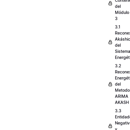
Conten
del
Módulo
3
3.1
Recone
Akáshi
del
Sistem
Energét
3.2
Recone
Energét
del
Metodo
ARIMA
AKASH
3.3
Entidad
Negati
y