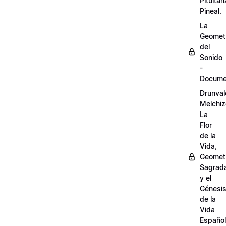
Pituitari
Pineal.
La
Geomet
del
Sonido
-
Docume
Drunval
Melchiz
La
Flor
de la
Vida,
Geomet
Sagrad
y el
Génesi
de la
Vida
Español