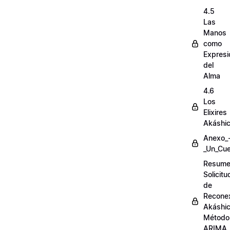
4.5
Las
Manos
como
Expresi
del
Alma
4.6
Los
Elixires
Akáshi
Anexo_
_Un_Cue
Resum
Solicit
de
Recone
Akáshi
Método
ARIMA