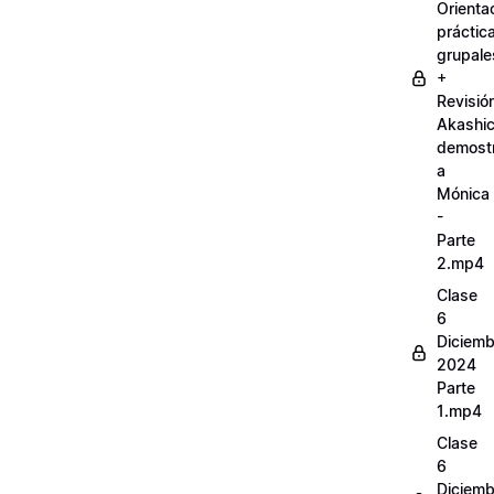
Orienta
práctic
grupale
+
Revisió
Akashi
demostr
a
Mónica
-
Parte
2.mp4
Clase
6
Diciemb
2024
Parte
1.mp4
Clase
6
Diciemb