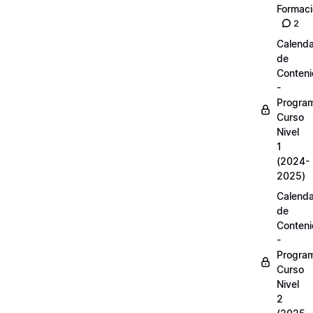
Formac
2
Calenda
de
Conten
-
Progra
Curso
Nivel
1
(2024-
2025)
Calenda
de
Conten
-
Progra
Curso
Nivel
2