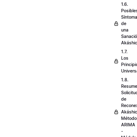
1.6.
Posible
Síntom
de
una
Sanaci
Akáshi
1.7.
Los
Principi
Univers
1.8.
Resum
Solicit
de
Recone
Akáshi
Método
ARIMA
-