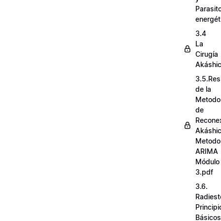
Parasit
energét
3.4
La
Cirugía
Akáshi
3.5.Re
de la
Metodo
de
Recone
Akáshi
Metodo
ARIMA
Módulo
3.pdf
3.6.
Radiest
Principi
Básicos