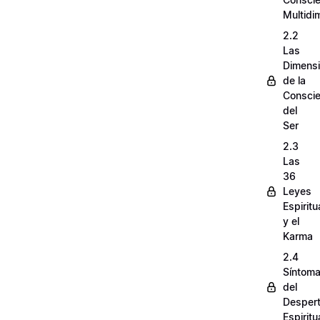
Multidi
2.2
Las
Dimens
de la
Conscie
del
Ser
2.3
Las
36
Leyes
Espiritu
y el
Karma
2.4
Síntom
del
Despert
Espiritu