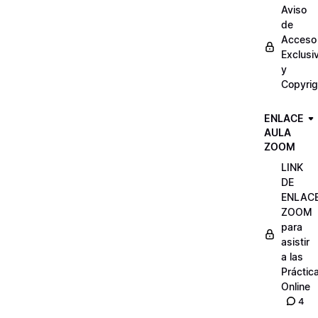
Aviso
de
Acceso
Exclusi
y
Copyrig
ENLACE
AULA
ZOOM
LINK
DE
ENLAC
ZOOM
para
asistir
a las
Práctic
Online
4