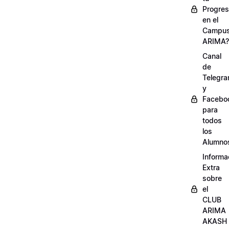
Progre
en el
Campu
ARIMA?
Canal
de
Telegr
y
Facebo
para
todos
los
Alumno
Informa
Extra
sobre
el
CLUB
ARIMA
AKASH