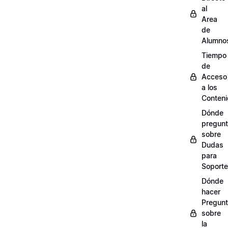
al
Area
de
Alumno
Tiempo
de
Acceso
a los
Conten
Dónde
pregunt
sobre
Dudas
para
Soporte
Dónde
hacer
Pregun
sobre
la