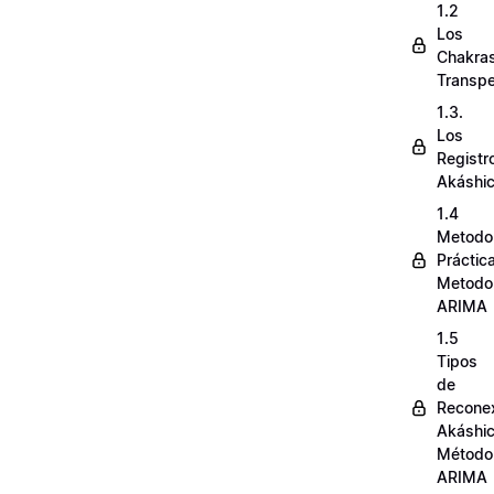
1.2
Los
Chakra
Transpe
1.3.
Los
Registr
Akáshi
1.4
Metodo
Práctic
Metodo
ARIMA
1.5
Tipos
de
Recone
Akáshi
Método
ARIMA