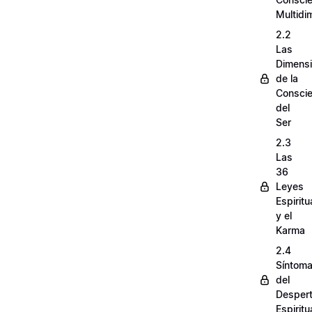
Multidi
2.2
Las
Dimens
de la
Conscie
del
Ser
2.3
Las
36
Leyes
Espiritu
y el
Karma
2.4
Síntom
del
Despert
Espiritu