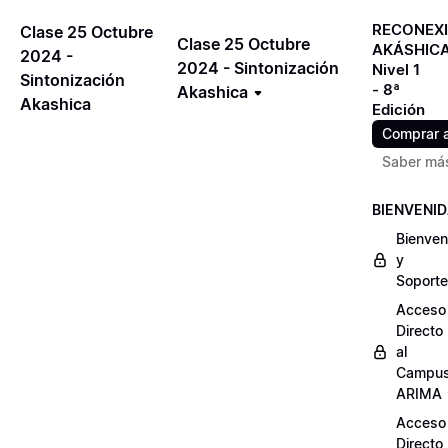
RECONEX
Clase 25 Octubre
Clase 25 Octubre
AKÁSHIC
2024 -
2024 - Sintonización
Nivel 1
Sintonización
- 8ª
Akashica
Akashica
Edición
Comprar 
Saber má
BIENVENI
Bienven
y
Soporte
Acceso
Directo
al
Campu
ARIMA
Acceso
Directo