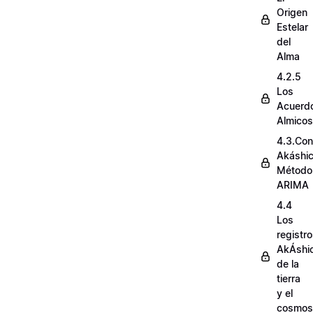
Origen
Estelar
del
Alma
4.2.5
Los
Acuerd
Almicos
4.3.Con
Akáshi
Método
ARIMA
4.4
Los
registr
AkÁshi
de la
tierra
y el
cosmos