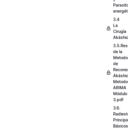
Parasit
energét
3.4
La
Cirugía
Akáshi
3.5.Re
de la
Metodo
de
Recone
Akáshi
Metodo
ARIMA
Módulo
3.pdf
3.6.
Radiest
Principi
Básicos