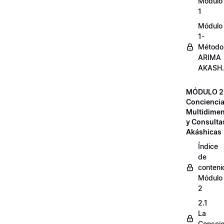
Módulo
1
Módulo
1-
Método
ARIMA
AKASH.
MÓDULO 2
Concienci
Multidimen
y Consulta
Akáshicas
Índice
de
conteni
Módulo
2
2.1
La
Conscie