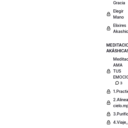
Gracia
Elegir
Mano
Elixires
Akashi
MEDITACI
AKÁSHICA
Meditac
AMA
TUS
EMOCI
3
1.Pract
2.Alinea
cielo.m
3.Purif
4.Viaje