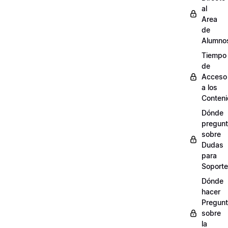
al
Area
de
Alumno
Tiempo
de
Acceso
a los
Conten
Dónde
pregunt
sobre
Dudas
para
Soporte
Dónde
hacer
Pregun
sobre
la