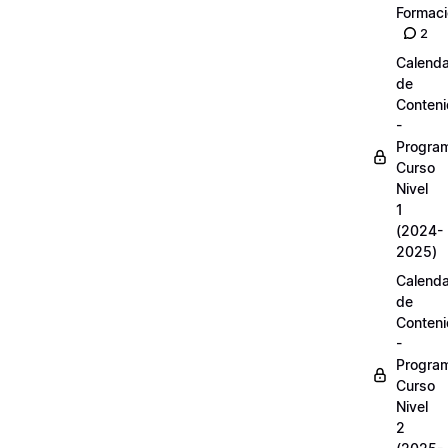
Formac
2
Calenda
de
Conten
-
Progra
Curso
Nivel
1
(2024-
2025)
Calenda
de
Conten
-
Progra
Curso
Nivel
2