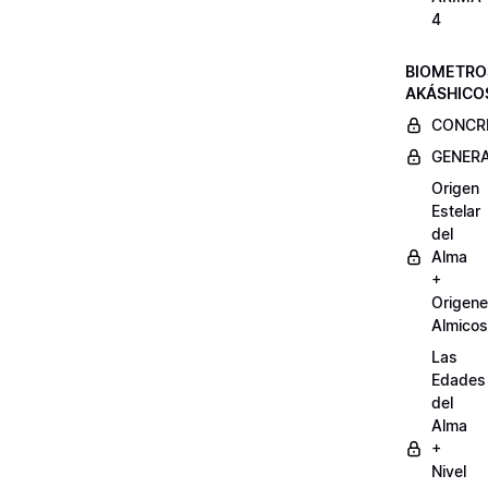
4
BIOMETRO
AKÁSHICO
CONCRE
GENERA
Origen
Estelar
del
Alma
+
Origen
Almicos
Las
Edades
del
Alma
+
Nivel