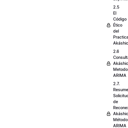
2.5
El
Código
Ético
del
Practic
Akáshi
2.6
Consult
Akáshi
Metodo
ARIMA
2.7.
Resum
Solicit
de
Recone
Akáshi
Método
ARIMA