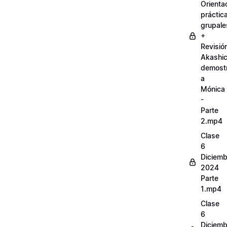
Orienta
práctic
grupale
+
Revisió
Akashi
demostr
a
Mónica
-
Parte
2.mp4
Clase
6
Diciemb
2024
Parte
1.mp4
Clase
6
Diciemb