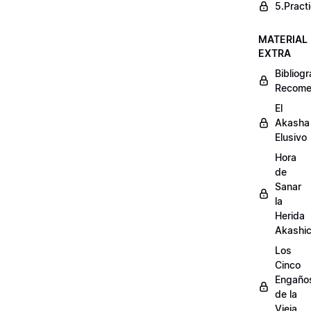
5.Pract
MATERIAL
EXTRA
Bibliogr
Recome
El
Akasha
Elusivo
Hora
de
Sanar
la
Herida
Akashi
Los
Cinco
Engaño
de la
Vieja