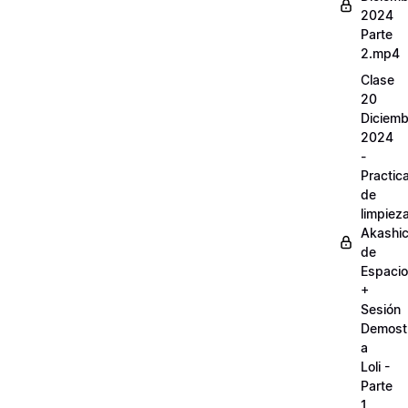
2024
Parte
2.mp4
Clase
20
Diciemb
2024
-
Practic
de
limpiez
Akashi
de
Espaci
+
Sesión
Demostr
a
Loli -
Parte
1