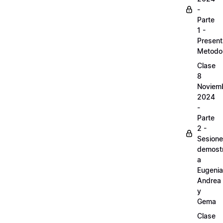
-
Parte
1 -
Present
Metodo
Clase
8
Noviem
2024
-
Parte
2 -
Sesion
demostr
a
Eugenia
Andrea
y
Gema
Clase