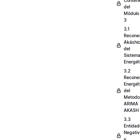
Conten
del
Módulo
3
3.1
Recone
Akáshi
del
Sistem
Energét
3.2
Recone
Energét
del
Metodo
ARIMA
AKASH
3.3
Entidad
Negati
y