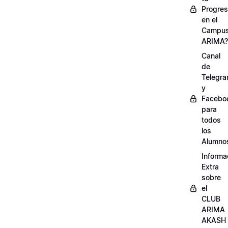
Progre
en el
Campu
ARIMA?
Canal
de
Telegr
y
Facebo
para
todos
los
Alumno
Informa
Extra
sobre
el
CLUB
ARIMA
AKASH