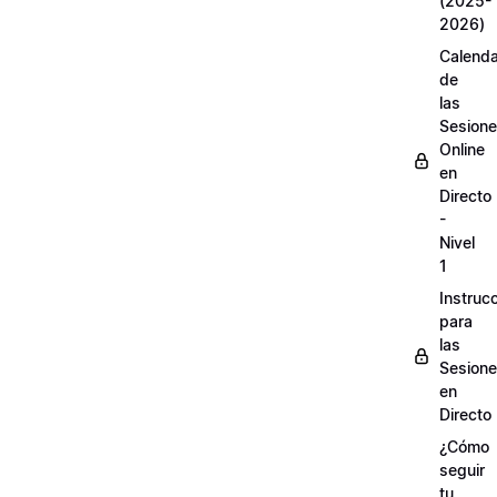
(2025-
2026)
Calenda
de
las
Sesion
Online
en
Directo
-
Nivel
1
Instruc
para
las
Sesion
en
Directo
¿Cómo
seguir
tu