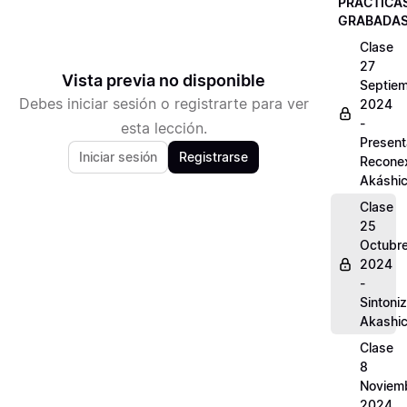
PRÁCTICA
GRABADA
Clase
27
Vista previa no disponible
Septie
Debes iniciar sesión o registrarte para ver
2024
-
esta lección.
Present
Iniciar sesión
Registrarse
Recone
Akáshi
Clase
25
Octubr
2024
-
Sintoni
Akashi
Clase
8
Noviem
2024