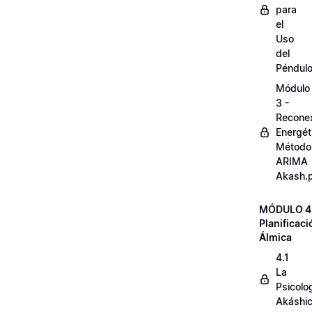
para
el
Uso
del
Péndul
Módulo
3 -
Reconex
Energét
Método
ARIMA
Akash.
MÓDULO 4
Planificaci
Álmica
4.1
La
Psicolo
Akáshi