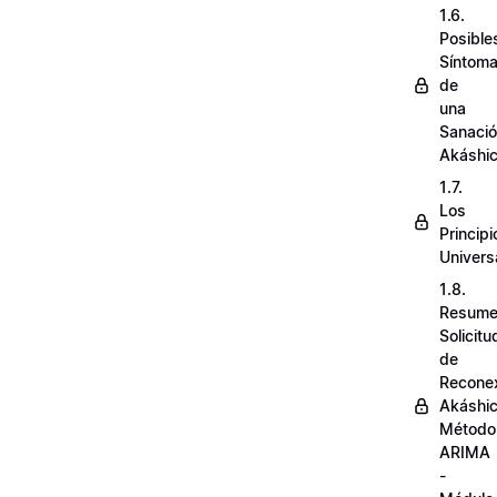
1.6.
Posible
Síntom
de
una
Sanaci
Akáshi
1.7.
Los
Principi
Univers
1.8.
Resum
Solicit
de
Recone
Akáshi
Método
ARIMA
-