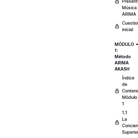
Present
Música
ARIMA
Cuestio
inicial
MÓDULO
1:
Método
ARIMA
AKASH
Índice
de
Conten
Módulo
1
1.1
La
Concien
Superio