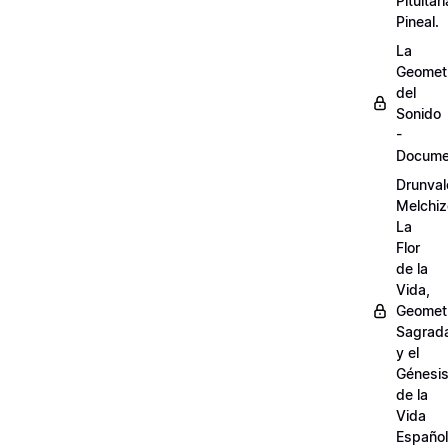
Pituitari
Pineal.
La
Geomet
del
Sonido
-
Docume
Drunval
Melchiz
La
Flor
de la
Vida,
Geomet
Sagrad
y el
Génesi
de la
Vida
Español