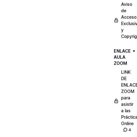
Aviso
de
Acceso
Exclusi
y
Copyrig
ENLACE
AULA
ZOOM
LINK
DE
ENLAC
ZOOM
para
asistir
a las
Práctic
Online
4