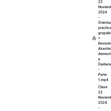
22
Noviem
2024
-
Orienta
práctic
grupale
+
Revisió
Akashi
demostr
a
Dadian
-
Parte
1.mp4
Clase
22
Noviem
2024
-