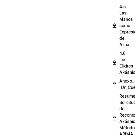
4.5
Las
Manos
como
Expresi
del
Alma
4.6
Los
Elixires
Akáshi
Anexo_
_Un_Cue
Resum
Solicit
de
Recone
Akáshi
Método
ARIMA