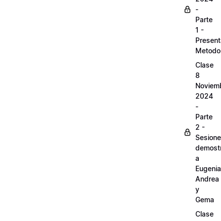
-
Parte
1 -
Present
Metodo
Clase
8
Noviem
2024
-
Parte
2 -
Sesion
demostr
a
Eugenia
Andrea
y
Gema
Clase