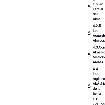
Origen
Estelar
del
Alma
4.2.5
Los
Acuerd
Almicos
4.3.Con
Akáshi
Método
ARIMA
4.4
Los
registr
AkÁshi
de la
tierra
y el
cosmos