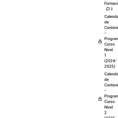
Formac
2
Calenda
de
Conten
-
Progra
Curso
Nivel
1
(2024-
2025)
Calenda
de
Conten
-
Progra
Curso
Nivel
2