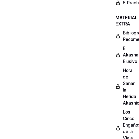
5.Pract
MATERIAL
EXTRA
Bibliogr
Recome
El
Akasha
Elusivo
Hora
de
Sanar
la
Herida
Akashi
Los
Cinco
Engaño
de la
Vieja