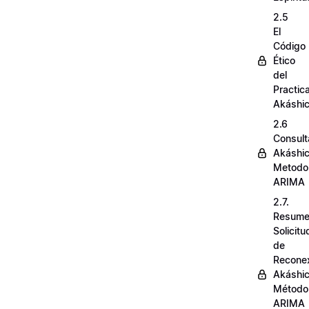
2.5
El
Código
Ético
del
Practic
Akáshi
2.6
Consult
Akáshi
Metodo
ARIMA
2.7.
Resum
Solicit
de
Recone
Akáshi
Método
ARIMA