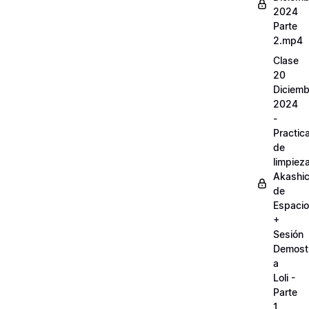
2024
Parte
2.mp4
Clase
20
Diciemb
2024
-
Practic
de
limpiez
Akashi
de
Espaci
+
Sesión
Demostr
a
Loli -
Parte
1