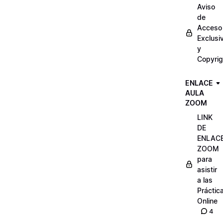
Aviso
de
Acceso
Exclusi
y
Copyrig
ENLACE
AULA
ZOOM
LINK
DE
ENLAC
ZOOM
para
asistir
a las
Práctic
Online
4