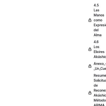
4.5
Las
Manos
como
Expresi
del
Alma
4.6
Los
Elixires
Akáshi
Anexo_
_Un_Cue
Resum
Solicit
de
Recone
Akáshi
Método
ARIMA