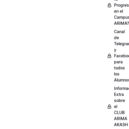
Progre
en el
Campu
ARIMA?
Canal
de
Telegr
y
Facebo
para
todos
los
Alumno
Informa
Extra
sobre
el
CLUB
ARIMA
AKASH