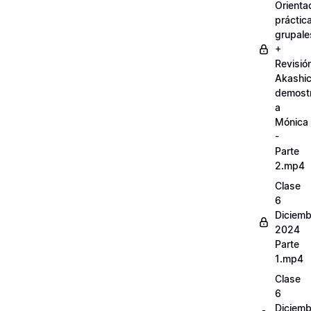
Orienta
práctic
grupale
+
Revisió
Akashi
demostr
a
Mónica
-
Parte
2.mp4
Clase
6
Diciemb
2024
Parte
1.mp4
Clase
6
Diciemb