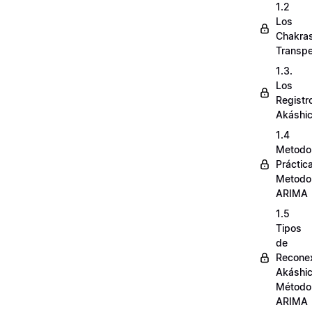
1.2
Los
Chakra
Transpe
1.3.
Los
Registr
Akáshi
1.4
Metodo
Práctic
Metodo
ARIMA
1.5
Tipos
de
Recone
Akáshi
Método
ARIMA