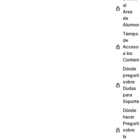
al
Area
de
Alumno
Tiempo
de
Acceso
a los
Conten
Dónde
pregunt
sobre
Dudas
para
Soporte
Dónde
hacer
Pregun
sobre
la