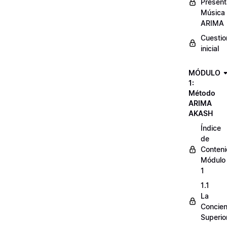
Present
Música
ARIMA
Cuestio
inicial
MÓDULO
1:
Método
ARIMA
AKASH
Índice
de
Conten
Módulo
1
1.1
La
Concien
Superio