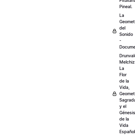
Pituitari
Pineal.
La
Geomet
del
Sonido
-
Docume
Drunval
Melchiz
La
Flor
de la
Vida,
Geomet
Sagrad
y el
Génesi
de la
Vida
Español