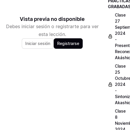
PRÁCTICA
GRABADA
Clase
Vista previa no disponible
27
Debes iniciar sesión o registrarte para ver
Septie
2024
esta lección.
-
Iniciar sesión
Registrarse
Present
Recone
Akáshi
Clase
25
Octubr
2024
-
Sintoni
Akashi
Clase
8
Noviem
2024