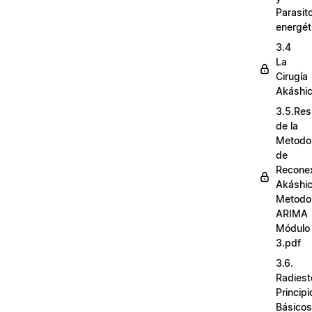
Parasit
energét
3.4
La
Cirugía
Akáshi
3.5.Re
de la
Metodo
de
Recone
Akáshi
Metodo
ARIMA
Módulo
3.pdf
3.6.
Radiest
Principi
Básicos