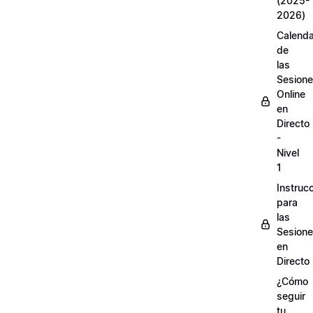
(2025-
2026)
Calenda
de
las
Sesion
Online
en
Directo
-
Nivel
1
Instruc
para
las
Sesion
en
Directo
¿Cómo
seguir
tu