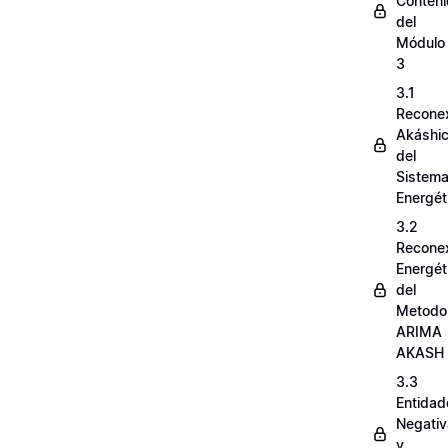
Conten
del
Módulo
3
3.1
Recone
Akáshi
del
Sistem
Energét
3.2
Recone
Energét
del
Metodo
ARIMA
AKASH
3.3
Entidad
Negati
y