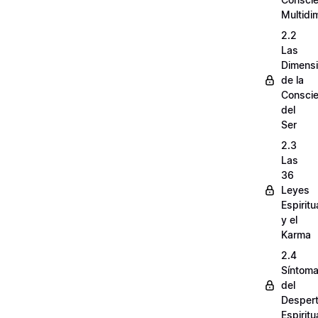
Multidi
2.2
Las
Dimens
de la
Conscie
del
Ser
2.3
Las
36
Leyes
Espiritu
y el
Karma
2.4
Síntom
del
Despert
Espiritu