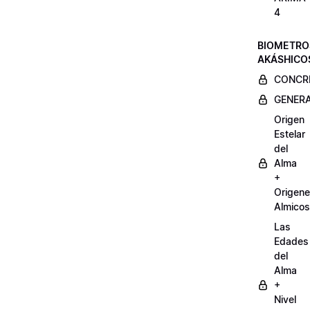
4
BIOMETRO
AKÁSHICO
CONCRE
GENERA
Origen
Estelar
del
Alma
+
Origen
Almicos
Las
Edades
del
Alma
+
Nivel