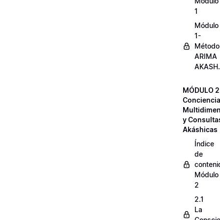
Módulo
1
Módulo
1-
Método
ARIMA
AKASH.
MÓDULO 2
Concienci
Multidimen
y Consulta
Akáshicas
Índice
de
conteni
Módulo
2
2.1
La
Conscie