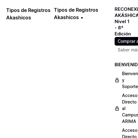
RECONEX
Tipos de Registros
Tipos de Registros
AKÁSHIC
Akashicos
Akashicos
Nivel 1
- 8ª
Edición
Comprar 
Saber má
BIENVENI
Bienven
y
Soporte
Acceso
Directo
al
Campu
ARIMA
Acceso
Directo