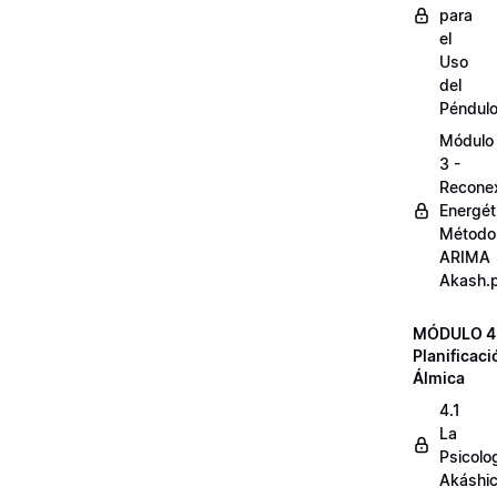
para
el
Uso
del
Péndul
Módulo
3 -
Reconex
Energét
Método
ARIMA
Akash.
MÓDULO 4
Planificaci
Álmica
4.1
La
Psicolo
Akáshi