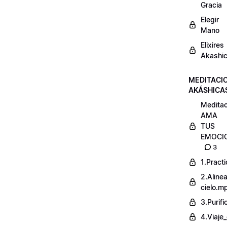
Gracia
Elegir
Mano
Elixires
Akashi
MEDITACI
AKÁSHICA
Meditac
AMA
TUS
EMOCI
3
1.Pract
2.Alinea
cielo.m
3.Purif
4.Viaje