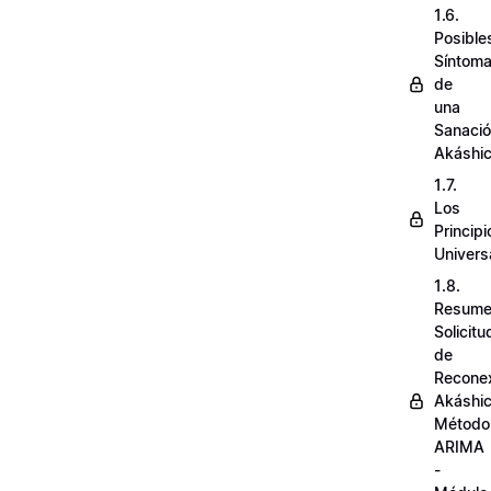
1.6.
Posible
Síntom
de
una
Sanaci
Akáshi
1.7.
Los
Principi
Univers
1.8.
Resum
Solicit
de
Recone
Akáshi
Método
ARIMA
-