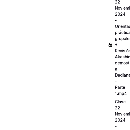
22
Noviem
2024
-
Orienta
práctic
grupale
+
Revisió
Akashi
demostr
a
Dadian
-
Parte
1.mp4
Clase
22
Noviem
2024
-